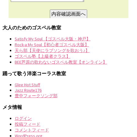
大人のためのゴスペル教室
Satisfy My Soul 【ゴスペル大阪・神戸】
Rock-a My Soul【初心者ゴスペル大阪】
天ら部【天使にラブソングを歌おう♪】
ゴスペル塾【上級者クラス】
BEE芦原の歌わないゴスペル教室【オンライン】
踊って歌う洋楽コーラス教室
Glee Hot Stuff
Jazz Route176
豊中フォークソング部
メタ情報
ログイン
投稿フィード
コメントフィード
WordPress.org