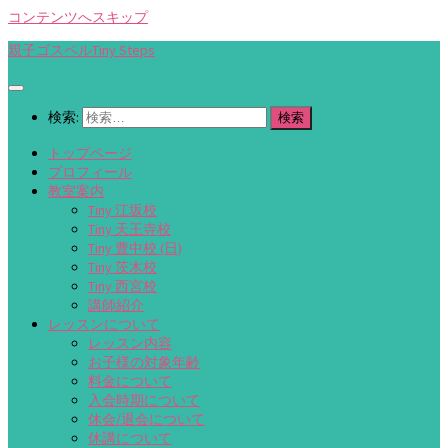
コンテンツへスキップ
親子ゴスペルTiny Steps
検索:
トップページ
プロフィール
教室案内
Tiny 江坂校
Tiny 天王寺校
Tiny 豊中校 (日)
Tiny 茨木校
Tiny 西宮校
講師紹介
レッスンについて
レッスン内容
お子様の対象年齢
料金について
入会時期について
休会/退会について
休講について