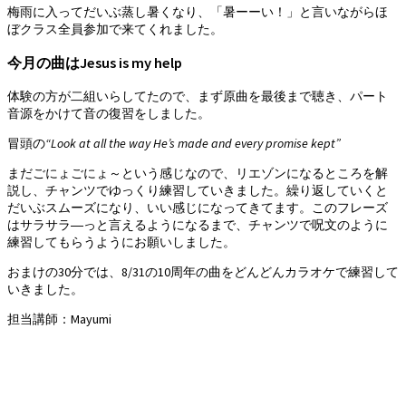
梅雨に入ってだいぶ蒸し暑くなり、「暑ーーい！」と言いながらほ
ぼクラス全員参加で来てくれました。
今月の曲はJesus is my help
体験の方が二組いらしてたので、まず原曲を最後まで聴き、パート
音源をかけて音の復習をしました。
冒頭の
“Look at all the way He’s made and every promise kept”
まだごにょごにょ～という感じなので、リエゾンになるところを解
説し、チャンツでゆっくり練習していきました。繰り返していくと
だいぶスムーズになり、いい感じになってきてます。このフレーズ
はサラサラ―っと言えるようになるまで、チャンツで呪文のように
練習してもらうようにお願いしました。
おまけの30分では、8/31の10周年の曲をどんどんカラオケで練習して
いきました。
担当講師：Mayumi