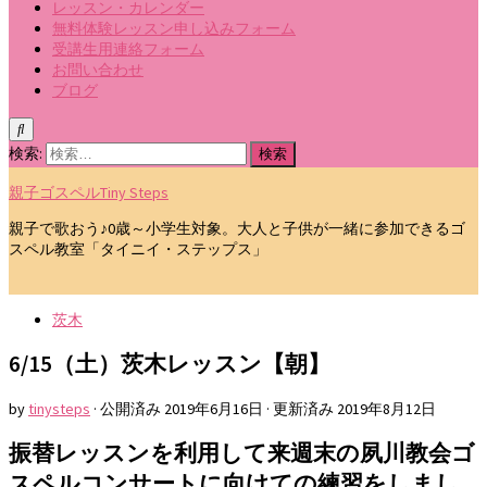
レッスン・カレンダー
無料体験レッスン申し込みフォーム
受講生用連絡フォーム
お問い合わせ
ブログ
検索:
親子ゴスペルTiny Steps
親子で歌おう♪0歳～小学生対象。大人と子供が一緒に参加できるゴ
スペル教室「タイニイ・ステップス」
茨木
6/15（土）茨木レッスン【朝】
by
tinysteps
· 公開済み
2019年6月16日
· 更新済み
2019年8月12日
振替レッスンを利用して来週末の夙川教会ゴ
スペルコンサートに向けての練習をしまし