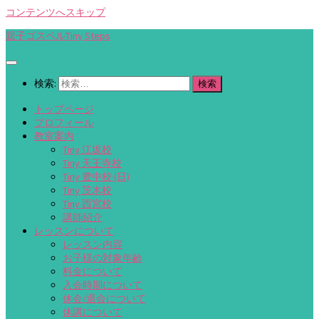
コンテンツへスキップ
親子ゴスペルTiny Steps
検索:
トップページ
プロフィール
教室案内
Tiny 江坂校
Tiny 天王寺校
Tiny 豊中校 (日)
Tiny 茨木校
Tiny 西宮校
講師紹介
レッスンについて
レッスン内容
お子様の対象年齢
料金について
入会時期について
休会/退会について
休講について