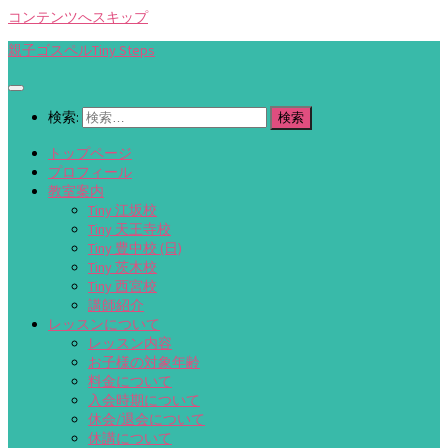
コンテンツへスキップ
親子ゴスペルTiny Steps
検索:
トップページ
プロフィール
教室案内
Tiny 江坂校
Tiny 天王寺校
Tiny 豊中校 (日)
Tiny 茨木校
Tiny 西宮校
講師紹介
レッスンについて
レッスン内容
お子様の対象年齢
料金について
入会時期について
休会/退会について
休講について