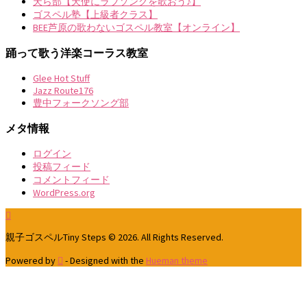
天ら部【天使にラブソングを歌おう♪】
ゴスペル塾【上級者クラス】
BEE芦原の歌わないゴスペル教室【オンライン】
踊って歌う洋楽コーラス教室
Glee Hot Stuff
Jazz Route176
豊中フォークソング部
メタ情報
ログイン
投稿フィード
コメントフィード
WordPress.org
親子ゴスペルTiny Steps © 2026. All Rights Reserved.
Powered by
- Designed with the
Hueman theme