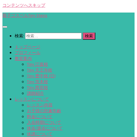
コンテンツへスキップ
親子ゴスペルTiny Steps
検索:
トップページ
プロフィール
教室案内
Tiny 江坂校
Tiny 天王寺校
Tiny 豊中校 (日)
Tiny 茨木校
Tiny 西宮校
講師紹介
レッスンについて
レッスン内容
お子様の対象年齢
料金について
入会時期について
休会/退会について
休講について